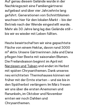
Auf genau diesem Gelände wurde in der
Nachkriegszeit eine Familiengärtnerei
aufgebaut und über vier Jahrzehnte lang
geführt. Generationen von Schnittblumen
wuchsen hier für den lokalen Markt – bis der
Betrieb nach der Wende eingestellt wurde.
Mehr als 30 Jahre lang lag das Gelände still –
bis wir es wieder mit Leben füllten.
Heute bewirtschaften wir eine gepachtete
Fläche von einem Hektar, davon rund 3000
m² aktiv. Unsere Gärtnerinnen Julia und Dana
pflegen hier Beete mit saisonalen Blumen.
Die Freilandsaison beginnt im April mit
Narzissen und Tulpen
und endet im Herbst
mit späten Chrysanthemen. Dank unseres
neu errichteten Thermohauses können wir
früher mit der Ernte starten – und sie bis in
den Spätherbst verlängern: Im März freuen
wir uns über die ersten Anemonen und
Ranunkeln, im Oktober und November
ernten wir noch Dahlien und
Chrysanthemen.